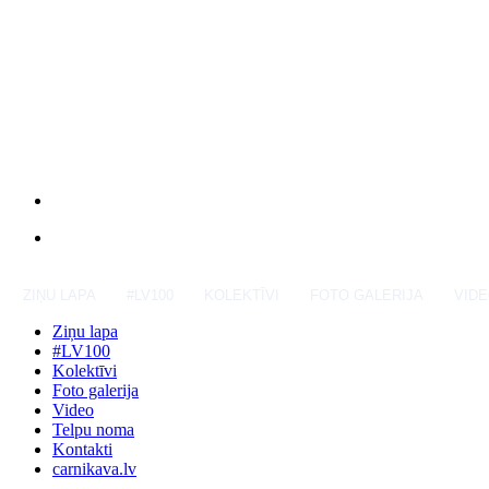
ZIŅU LAPA
#LV100
KOLEKTĪVI
FOTO GALERIJA
VID
Ziņu lapa
#LV100
Kolektīvi
Foto galerija
Video
Telpu noma
Kontakti
carnikava.lv