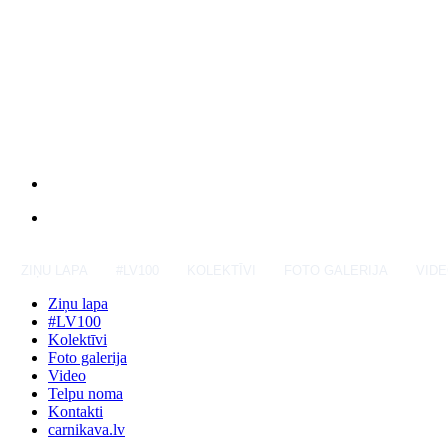
ZIŅU LAPA
#LV100
KOLEKTĪVI
FOTO GALERIJA
VID
Ziņu lapa
#LV100
Kolektīvi
Foto galerija
Video
Telpu noma
Kontakti
carnikava.lv