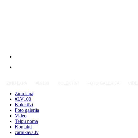
ZIŅU LAPA
#LV100
KOLEKTĪVI
FOTO GALERIJA
VID
Ziņu lapa
#LV100
Kolektīvi
Foto galerija
Video
Telpu noma
Kontakti
carnikava.lv