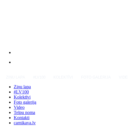
ZIŅU LAPA
#LV100
KOLEKTĪVI
FOTO GALERIJA
VID
Ziņu lapa
#LV100
Kolektīvi
Foto galerija
Video
Telpu noma
Kontakti
carnikava.lv