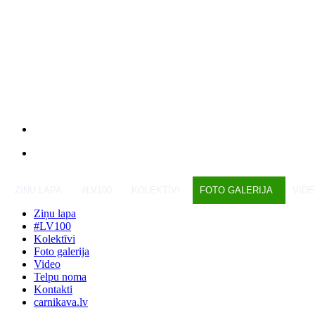
ZIŅU LAPA
#LV100
KOLEKTĪVI
FOTO GALERIJA
VID
Ziņu lapa
#LV100
Kolektīvi
Foto galerija
Video
Telpu noma
Kontakti
carnikava.lv