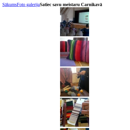
Sākums
Foto galerija
Satiec savu meistaru Carnikavā