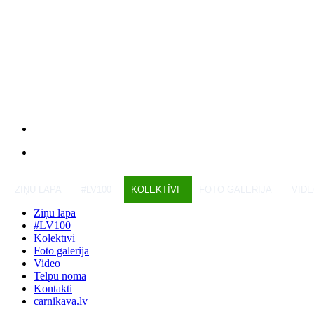
ZIŅU LAPA
#LV100
KOLEKTĪVI
FOTO GALERIJA
VID
Ziņu lapa
#LV100
Kolektīvi
Foto galerija
Video
Telpu noma
Kontakti
carnikava.lv