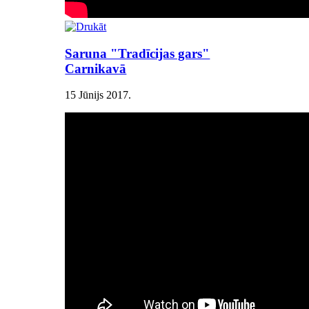
Saruna "Tradīcijas gars"
Carnikavā
15 Jūnijs 2017
.