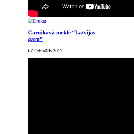
Carnikavā meklē “Latvijas
garu”
07 Februāris 2017
.