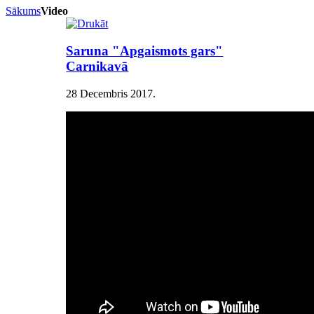
Sākums
Video
Saruna "Apgaismots gars"
Carnikavā
28 Decembris 2017
.