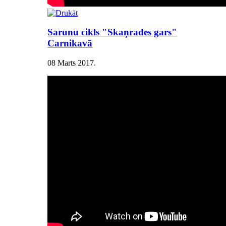
Sarunu cikls "Skaņrades gars"
Carnikavā
08 Marts 2017
.