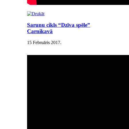
Sarunu cikls “Dzīva spēle”
Carnikavā
15 Februāris 2017
.