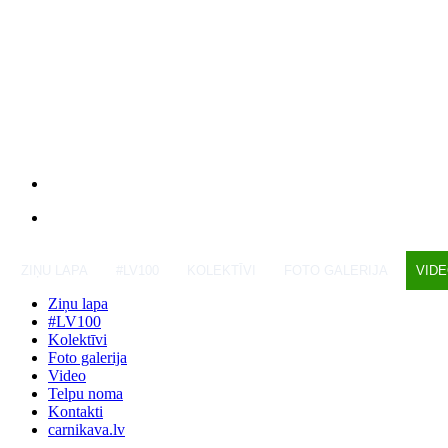
ZIŅU LAPA
#LV100
KOLEKTĪVI
FOTO GALERIJA
VID
Ziņu lapa
#LV100
Kolektīvi
Foto galerija
Video
Telpu noma
Kontakti
carnikava.lv