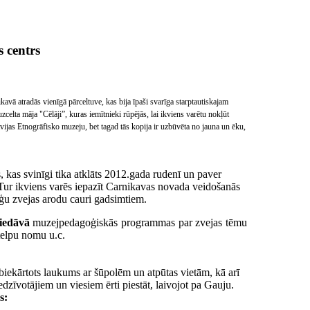
 centrs
kavā atradās vienīgā pārceltuve, kas bija īpaši svarīga starptautiskajam
elta māja "Cēlāji”, kuras iemītnieki rūpējās, lai ikviens varētu nokļūt
vijas Etnogrāfisko muzeju, bet tagad tās kopija ir uzbūvēta no jauna un ēku,
 kas svinīgi tika atklāts 2012.gada rudenī un paver
Tur ikviens varēs iepazīt Carnikavas novada veidošanās
nēģu zvejas arodu cauri gadsimtiem.
iedāvā
muzejpedagoģiskās programmas par zvejas tēmu
telpu nomu u.c.
labiekārtots laukums ar šūpolēm un atpūtas vietām, kā arī
edzīvotājiem un viesiem ērti piestāt, laivojot pa Gauju.
s: