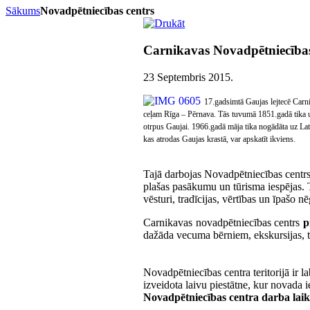
Sākums
Novadpētniecības centrs
Carnikavas Novadpētniecības
23 Septembris 2015
.
17.gadsimtā Gaujas lejtecē Carni
ceļam Rīga – Pērnava. Tās tuvumā 1851.gadā tika uzc
otrpus Gaujai. 1966.gadā māja tika nogādāta uz Lat
kas atrodas Gaujas krastā, var apskatīt ikviens.
Tajā darbojas Novadpētniecības centrs,
plašas pasākumu un tūrisma iespējas. 
vēsturi, tradīcijas, vērtības un īpašo 
Carnikavas novadpētniecības centrs
p
dažāda vecuma bērniem, ekskursijas, 
Novadpētniecības centra teritorijā ir 
izveidota laivu piestātne, kur novada i
Novadpētniecības centra darba laik