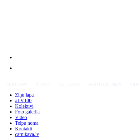
ZIŅU LAPA
#LV100
KOLEKTĪVI
FOTO GALERIJA
VID
Ziņu lapa
#LV100
Kolektīvi
Foto galerija
Video
Telpu noma
Kontakti
carnikava.lv