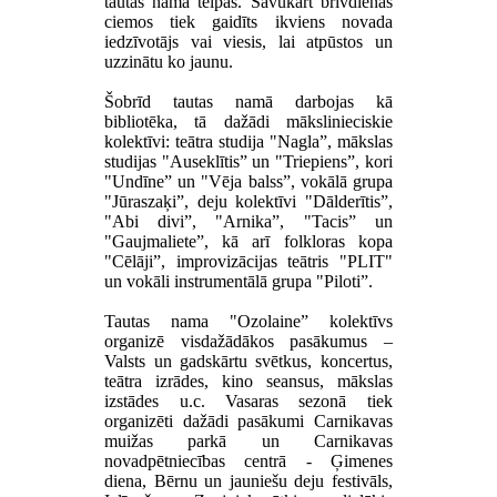
tautas nama telpās. Savukārt brīvdienās
ciemos tiek gaidīts ikviens novada
iedzīvotājs vai viesis, lai atpūstos un
uzzinātu ko jaunu.
Šobrīd tautas namā darbojas kā
bibliotēka, tā dažādi mākslinieciskie
kolektīvi: teātra studija "Nagla”, mākslas
studijas "Auseklītis” un "Triepiens”, kori
"Undīne” un "Vēja balss”, vokālā grupa
"Jūraszaķi”, deju kolektīvi "Dālderītis”,
"Abi divi”, "Arnika”, "Tacis” un
"Gaujmaliete”, kā arī folkloras kopa
"Cēlāji”, improvizācijas teātris "PLIT"
un vokāli instrumentālā grupa "Piloti”.
Tautas nama "Ozolaine” kolektīvs
organizē visdažādākos pasākumus –
Valsts un gadskārtu svētkus, koncertus,
teātra izrādes, kino seansus, mākslas
izstādes u.c. Vasaras sezonā tiek
organizēti dažādi pasākumi Carnikavas
muižas parkā un Carnikavas
novadpētniecības centrā - Ģimenes
diena, Bērnu un jauniešu deju festivāls,