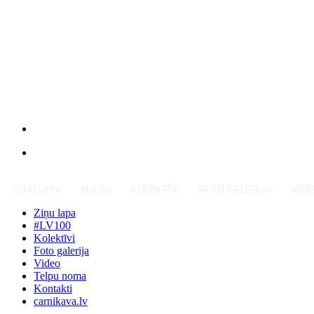
ZIŅU LAPA
#LV100
KOLEKTĪVI
FOTO GALERIJA
VID
Ziņu lapa
#LV100
Kolektīvi
Foto galerija
Video
Telpu noma
Kontakti
carnikava.lv