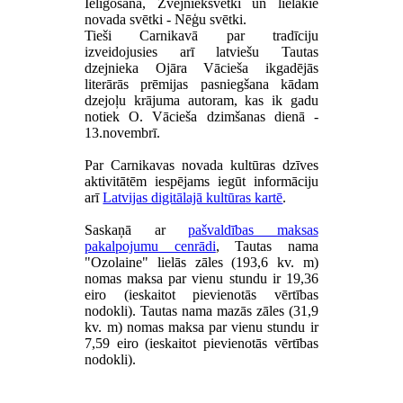
Ielīgošana, Zvejnieksvētki un lielākie
novada svētki - Nēģu svētki.
Tieši Carnikavā par tradīciju
izveidojusies arī latviešu Tautas
dzejnieka Ojāra Vācieša ikgadējās
literārās prēmijas pasniegšana kādam
dzejoļu krājuma autoram, kas ik gadu
notiek O. Vācieša dzimšanas dienā -
13.novembrī.
Par Carnikavas novada kultūras dzīves
aktivitātēm iespējams iegūt informāciju
arī
Latvijas digitālajā kultūras kartē
.
Saskaņā ar
pašvaldības maksas
pakalpojumu cenrādi
, Tautas nama
"Ozolaine" lielās zāles (193,6 kv. m)
nomas maksa par vienu stundu ir 19,36
eiro (ieskaitot pievienotās vērtības
nodokli). Tautas nama mazās zāles (31,9
kv. m) nomas maksa par vienu stundu ir
7,59 eiro (ieskaitot pievienotās vērtības
nodokli).