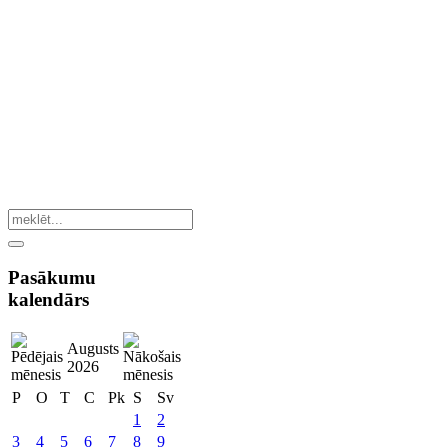
Pasākumu
kalendārs
Augusts
2026
P
O
T
C
Pk
S
Sv
1
2
3
4
5
6
7
8
9