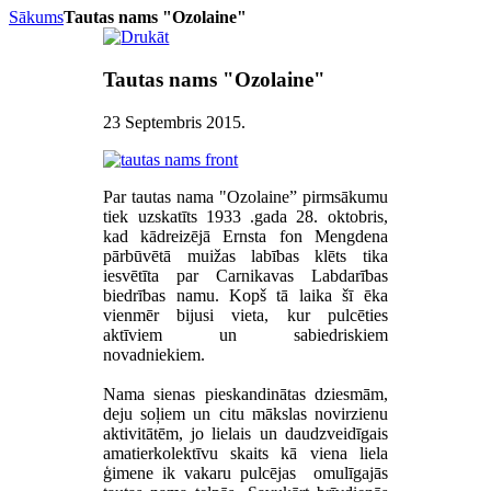
Sākums
Tautas nams "Ozolaine"
Tautas nams "Ozolaine"
23 Septembris 2015
.
Par tautas nama "Ozolaine” pirmsākumu
tiek uzskatīts 1933 .gada 28. oktobris,
kad kādreizējā Ernsta fon Mengdena
pārbūvētā muižas labības klēts tika
iesvētīta par Carnikavas Labdarības
biedrības namu. Kopš tā laika šī ēka
vienmēr bijusi vieta, kur pulcēties
aktīviem un sabiedriskiem
novadniekiem.
Nama sienas pieskandinātas dziesmām,
deju soļiem un citu mākslas novirzienu
aktivitātēm, jo lielais un daudzveidīgais
amatierkolektīvu skaits kā viena liela
ģimene ik vakaru pulcējas omulīgajās