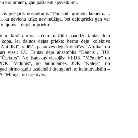
u krājumiem, gan paštaisīti apsveikumi.
cis piešķirts nosaukums "Par spīti grūtiem laikiem...",
ši, ka neviena krīze nav mūžīga, bet dejotprieks gan var
cinājums – dejot ar prieku!
jiem, kurā darbojas četru dažādu paaudžu tautas deju
i kopā, lai dalītos dejas priekā: bērnu deju kolektīvs
 "Abi divi", vidējās paaudzes deju kolektīvs "Arnika" un
ā arī viesi: LU Tautas deju ansamblis "Dancis", JDK
"Čiekurs". No Bauskas viesojās: VPDK "Mēmele" un
DK "Vidums", no Jaunolaines: JDK "Kalējs", no
d pirmo gadu uzaicināti draugi arī no kaimiņvalstīm –
A "Minija" no Lietuvas.