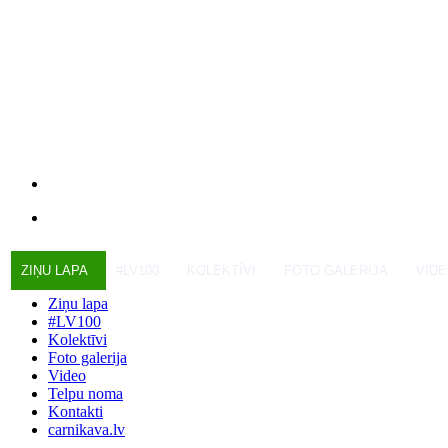
ZIŅU LAPA
#LV100
KOLEKTĪVI
FOTO GALERIJA
VID
Ziņu lapa
#LV100
Kolektīvi
Foto galerija
Video
Telpu noma
Kontakti
carnikava.lv