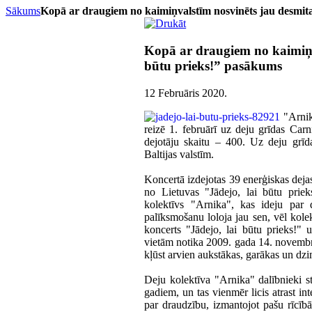
Sākums
Kopā ar draugiem no kaimiņvalstīm nosvinēts jau desmita
Kopā ar draugiem no kaimiņva
būtu prieks!” pasākums
12 Februāris 2020
.
"Arnik
reizē 1. februārī uz deju grīdas Ca
dejotāju skaitu – 400. Uz deju grīd
Baltijas valstīm.
Koncertā izdejotas 39 enerģiskas dejas
no Lietuvas "Jādejo, lai būtu priek
kolektīvs "Arnika", kas ideju par
palīksmošanu loloja jau sen, vēl kolek
koncerts "Jādejo, lai būtu prieks!"
vietām notika 2009. gada 14. novembrī 
kļūst arvien aukstākas, garākas un dz
Deju kolektīva "Arnika" dalībnieki st
gadiem, un tas vienmēr licis atrast int
par draudzību, izmantojot pašu rīcībā