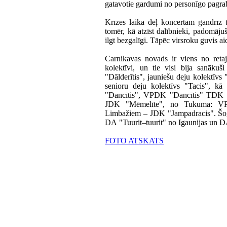
gatavotie gardumi no personīgo pagrab
Krīzes laika dēļ koncertam gandrīz ti
tomēr, kā atzīst dalībnieki, padomāju
ilgt bezgalīgi. Tāpēc virsroku guvis ai
Carnikavas novads ir viens no reta
kolektīvi, un tie visi bija sanākuš
"Dālderītis", jauniešu deju kolektīvs
senioru deju kolektīvs "Tacis", k
"Dancītis", VPDK "Dancītis" TDK 
JDK "Mēmelīte", no Tukuma: VP
Limbažiem – JDK "Jampadracis". Šoga
DA "Tuurit–tuurit" no Igaunijas un D
FOTO ATSKATS