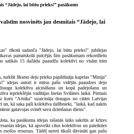
is “Jādejo, lai būtu prieks!” pasākums
lstīm nosvinēts jau desmitais “Jādejo, lai
as" rīkotā sadanča "Jādejo, lai būtu prieks!" jubilejas
rnikavas pamatskolā pulcējās šim pasākumam rekordlielu
as satikās 15 dažādu paaudžu kolektīvi no visām trim
, turklāt līksmo deju prieku papildināja kapelas "Minija"
s!" idejas autori ir mūsu pašu vidējās paaudzes deju
 draugu kolektīvu aicināšanu un kopā padejošanu un
tīva iepriekšējās vadītājas Inetas Svilānes laikā. Pirmais
 uz kuru "Arnika" uzaicināja draugus no citām Latvijas
un, kā saka paši kolektīva dalībnieki, "laikā, kad naktis
imtene gatavojas svinēt savu dzimšanas dienu".
āsta, ka pasākuma idejas rašanās laiks sakritis ar krīzes
ersantas idejas, kā apsveikt citus kolektīvus un pateikties
s esošos resursus. Tādēļ nereti tikuši dāvināti gan pašu