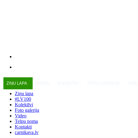
ZIŅU LAPA
#LV100
KOLEKTĪVI
FOTO GALERIJA
VID
Ziņu lapa
#LV100
Kolektīvi
Foto galerija
Video
Telpu noma
Kontakti
carnikava.lv