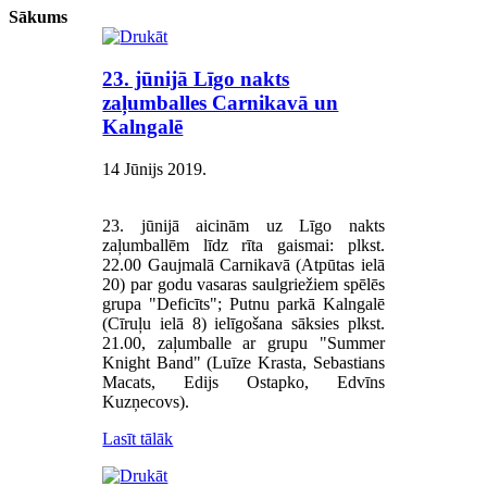
Sākums
23. jūnijā Līgo nakts
zaļumballes Carnikavā un
Kalngalē
14 Jūnijs 2019
.
23. jūnijā aicinām uz Līgo nakts
zaļumballēm līdz rīta gaismai: plkst.
22.00 Gaujmalā Carnikavā (Atpūtas ielā
20) par godu vasaras saulgriežiem spēlēs
grupa "Deficīts"; Putnu parkā Kalngalē
(Cīruļu ielā 8) ielīgošana sāksies plkst.
21.00, zaļumballe ar grupu "Summer
Knight Band" (Luīze Krasta, Sebastians
Macats, Edijs Ostapko, Edvīns
Kuzņecovs).
Lasīt tālāk