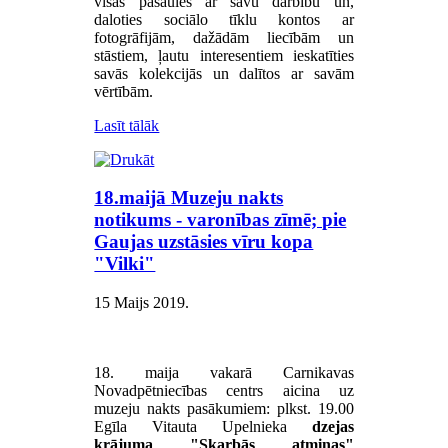
visas pasaules ar savu darbību un,
daloties sociālo tīklu kontos ar
fotogrāfijām, dažādām liecībām un
stāstiem, ļautu interesentiem ieskatīties
savās kolekcijās un dalītos ar savām
vērtībām.
Lasīt tālāk
18.maijā Muzeju nakts
notikums - varonības zīmē; pie
Gaujas uzstāsies vīru kopa
"Vilki"
15 Maijs 2019
.
18. maija vakarā Carnikavas
Novadpētniecības centrs aicina uz
muzeju nakts pasākumiem: plkst. 19.00
Egīla Vitauta Upelnieka
dzejas
krājuma "Skarbās atmiņas"