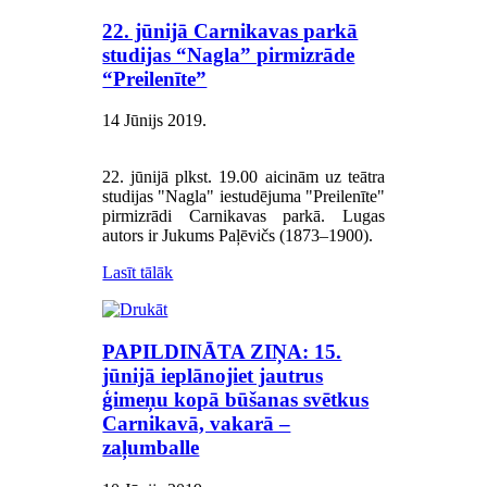
22. jūnijā Carnikavas parkā
studijas “Nagla” pirmizrāde
“Preilenīte”
14 Jūnijs 2019
.
22. jūnijā plkst. 19.00 aicinām uz teātra
studijas "Nagla" iestudējuma "Preilenīte"
pirmizrādi Carnikavas parkā. Lugas
autors ir Jukums Paļēvičs (1873–1900).
Lasīt tālāk
PAPILDINĀTA ZIŅA: 15.
jūnijā ieplānojiet jautrus
ģimeņu kopā būšanas svētkus
Carnikavā, vakarā –
zaļumballe