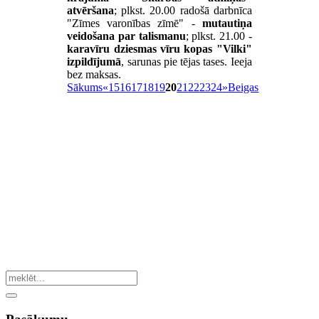
atvēršana
; plkst. 20.00 radošā darbnīca
"Zīmes varonības zīmē" -
mutautiņa
veidošana par talismanu
; plkst. 21.00 -
karavīru dziesmas vīru kopas "Vilki"
izpildījumā
, sarunas pie tējas tases. Ieeja
bez maksas.
Sākums
«
15
16
17
18
19
20
21
22
23
24
»
Beigas