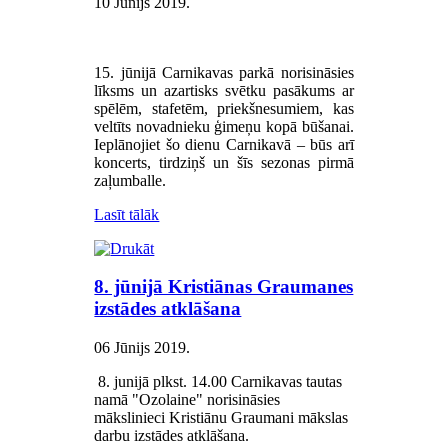
10 Jūnijs 2019
.
15. jūnijā Carnikavas parkā norisināsies
līksms un azartisks svētku pasākums ar
spēlēm, stafetēm, priekšnesumiem, kas
veltīts novadnieku ģimeņu kopā būšanai.
Ieplānojiet šo dienu Carnikavā – būs arī
koncerts, tirdziņš un šīs sezonas pirmā
zaļumballe.
Lasīt tālāk
8. jūnijā Kristiānas Graumanes
izstādes atklāšana
06 Jūnijs 2019
.
8. junijā plkst. 14.00 Carnikavas tautas
namā "Ozolaine" norisināsies
mākslinieci Kristiānu Graumani mākslas
darbu izstādes atklāšana.