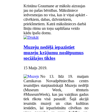
Kristāna Graumane ar mākslu aizraujas
jau no pašas bērnības. Māksliniece
iedvesmojas no visa, kas ir viņai apkārt -
cilvēkiem, dabas, dzīvniekiem,
priekšmetiem. Katrā mākslinieces darbā
līniju ritmu un toņu saplūšana veido
kādu īpašu domu.
Muzeju nedēļā iepazīstiet
muzeju krājumu noslēpumus
sociālajos tīklos
15 Maijs 2019
.
No 13. līdz 19. maijam
Carnikavas Novadpētniecības centrs
iesaistījies starptautiskajā Muzeju nedēļā
(Museum Week, tēmturis
#MuseumWeek), kas jau vairākus gadus
tiek rīkota visā pasaulē. Šajā akcijā
iesaistās muzeji un citas kultūras
iestādes, lai iepazīstinātu cilvēkus no