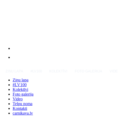
ZIŅU LAPA
#LV100
KOLEKTĪVI
FOTO GALERIJA
VID
Ziņu lapa
#LV100
Kolektīvi
Foto galerija
Video
Telpu noma
Kontakti
carnikava.lv