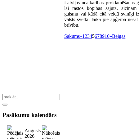
Latvijas neatkarības proklamēšanas 
lai rastos kopības sajūta, aicinā
gaismu vai kādā citā veidā svinīgi i
valsts svētku laikā pie apģērba nēsāt 
brīvību.
Sākums
«
1
2
3
4
5
6
7
8
9
10
»
Beigas
Pasākumu
kalendārs
Augusts
2026