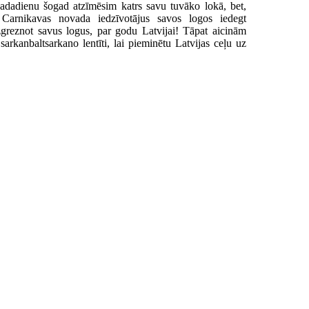
gadadienu šogad atzīmēsim katrs savu tuvāko lokā, bet,
m Carnikavas novada iedzīvotājus savos logos iedegt
zgreznot savus logus, par godu Latvijai! Tāpat aicinām
sarkanbaltsarkano lentīti, lai pieminētu Latvijas ceļu uz