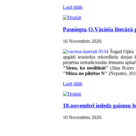
Lasīt tālāk
Pasniegta O.Vācieša literārā 
16 Novembris 2020
.
Šogad Ojāra 
apgādi iesniedza rekordlielu dzejas
pieņēma netradicionālu lēmumu apbal
"Siena, ko nosiltināt"
(Jāņa Rozes 
"Mūza no pilsētas N"
(Neputns, 201
Lasīt tālāk
18.novembrī iededz gaismu l
10 Novembris 2020
.