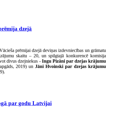
prēmija dzejā
Vācieša prēmijai dzejā deviņas izdevniecības un grāmatu
 krājumu skaitu – 20, un spilgtajā konkurencē komisija
vot divus dzejniekus -
Ingu Pizāni par dzejas krājumu
apgāds, 2019) un
Jāni Hvoinski par dzejas krājumu
9).
ogā par godu Latvijai