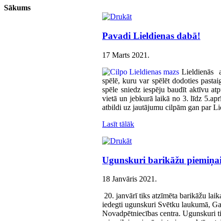
Sākums
Pavadi Lieldienas dabā!
17 Marts 2021
.
Lieldienās 
spēlē, kuru var spēlēt dodoties pasta
spēle sniedz iespēju baudīt aktīvu at
vietā un jebkurā laikā no 3. līdz 5.apr
atbildi uz jautājumu cilpām gan par 
Lasīt tālāk
Ugunskuri barikāžu piemiņa
18 Janvāris 2021
.
20. janvārī tiks atzīmēta barikāžu lai
iedegti ugunskuri Svētku laukumā, Gau
Novadpētniecības centra. Ugunskuri ti