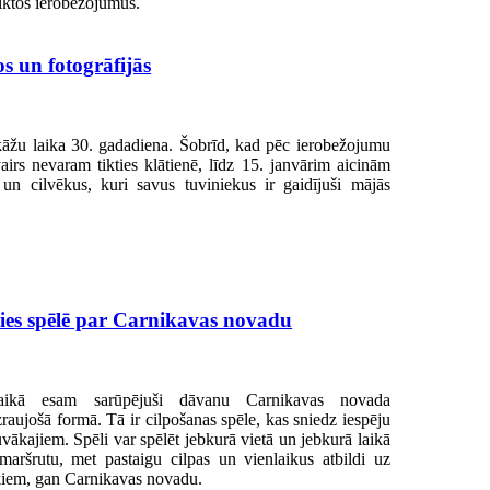
eiktos ierobežojumus.
os un fotogrāfijās
rikāžu laika 30. gadadiena. Šobrīd, kad pēc ierobežojumu
irs nevaram tikties klātienē, līdz 15. janvārim aicinām
 un cilvēkus, kuri savus tuviniekus ir gaidījuši mājās
ties spēlē par Carnikavas novadu
aikā esam sarūpējuši dāvanu Carnikavas novada
zraujošā formā. Tā ir cilpošanas spēle, kas sniedz iespēju
vākajiem. Spēli var spēlēt jebkurā vietā un jebkurā laikā
maršrutu, met pastaigu cilpas un vienlaikus atbildi uz
kiem, gan Carnikavas novadu.