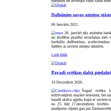
mierpilni un ievērojot visus valstī not
Dalīsimies savos atmiņu stāst
06 Janvāris 2021
.
20. janvārī tiks atzīmēta ba
un drošības prasību ieviešanas mēs va
barikāžu dalībniekus, aculieciniekus
dalīties ar saviem atmiņu stāstiem.
Lasīt tālāk
Pavadi svētkus dabā piedalo
14 Decembris 2020
.
Šogad svētku l
iedzīvotājiem mazliet neierastā, bet ai
baudīt aktīvu atpūtu kopā ar saviem tu
no 25. līdz 27.decembrim. Izvēlies 
jautājumu cilpām gan par Ziemassvēt