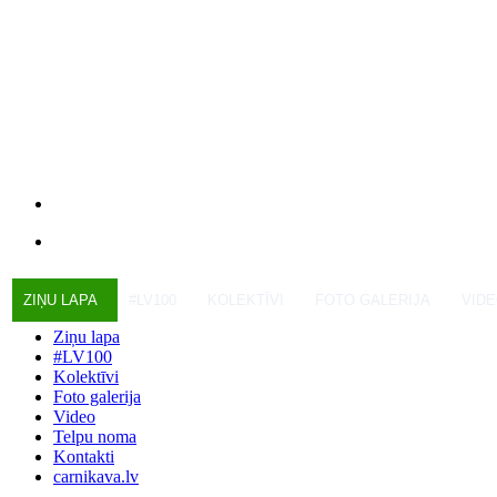
ZIŅU LAPA
#LV100
KOLEKTĪVI
FOTO GALERIJA
VID
Ziņu lapa
#LV100
Kolektīvi
Foto galerija
Video
Telpu noma
Kontakti
carnikava.lv