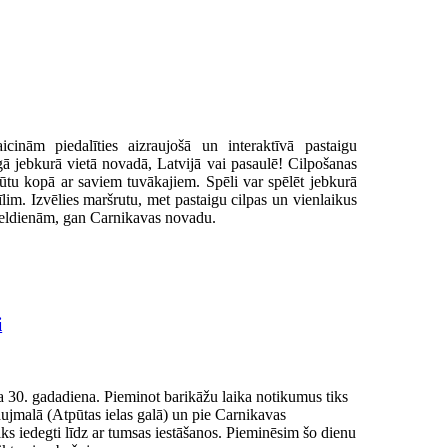
aicinām piedalīties aizraujošā un interaktīvā pastaigu
igā jebkurā vietā novadā, Latvijā vai pasaulē! Cilpošanas
pūtu kopā ar saviem tuvākajiem. Spēli var spēlēt jebkurā
īlim. Izvēlies maršrutu, met pastaigu cilpas un vienlaikus
Lieldienām, gan Carnikavas novadu.
i
ka 30. gadadiena. Pieminot barikāžu laika notikumus tiks
jmalā (Atpūtas ielas galā) un pie Carnikavas
ks iedegti līdz ar tumsas iestāšanos. Pieminēsim šo dienu