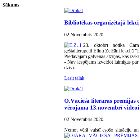
Sākums
Bibliotēkas organizētajā lekc
02 Novembris 2020
.
23. oktobrī notika Carn
geštaltterapeiti Elīnu Zelčāni lekcijā 
Piedāvājam galvenās atziņas, kas izska
- Nav iespējams izveidot laimīgas part
dzīvi.
Lasīt tālāk
O.Vācieša literārās prēmijas
vērojama 13.novembrī videoi
02 Novembris 2020
.
Ņemot vērā valstī esošo situāciju un 