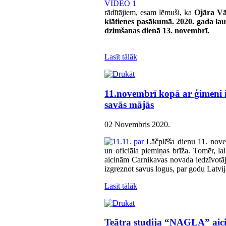
rādītājiem, esam lēmuši, ka
Ojāra Vāc
klātienes pasākumā. 2020. gada laur
dzimšanas dienā 13. novembrī.
Lasīt tālāk
11.novembrī kopā ar ģimeni 
savās mājās
02 Novembris 2020
.
Lāčplēša dienu 11. nove
un oficiāla piemiņas brīža. Tomēr, lai
aicinām Carnikavas novada iedzīvotāju
izgreznot savus logus, par godu Latvij
Lasīt tālāk
Teātra studija “NAGLA” aicin