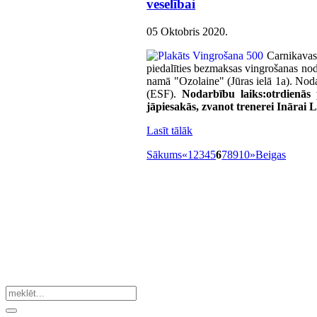
veselībai
05 Oktobris 2020
.
Carnikava
piedalīties bezmaksas vingrošanas nod
namā "Ozolaine" (Jūras ielā 1a). Noda
(ESF).
Nodarbību laiks:
otrdienās 
jāpiesakās, zvanot trenerei Inārai L
Lasīt tālāk
Sākums
«
1
2
3
4
5
6
7
8
9
10
»
Beigas