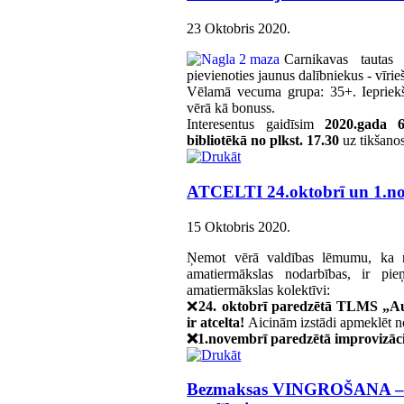
23 Oktobris 2020
.
Carnikavas tautas
pievienoties jaunus dalībniekus - vīrie
Vēlamā vecuma grupa: 35+. Iepriekšē
vērā kā bonuss.
Interesentus gaidīsim
2020.gada 6
bibliotēkā no plkst. 17.30
uz tikšano
ATCELTI 24.oktobrī un 1.no
15 Oktobris 2020
.
Ņemot vērā valdības lēmumu, ka n
amatiermākslas nodarbības, ir pie
amatiermākslas kolektīvi:
❌
24. oktobrī paredzētā TLMS „A
ir atcelta!
Aicinām izstādi apmeklēt n
❌1.novembrī paredzētā improvizācij
Bezmaksas VINGROŠANA – S