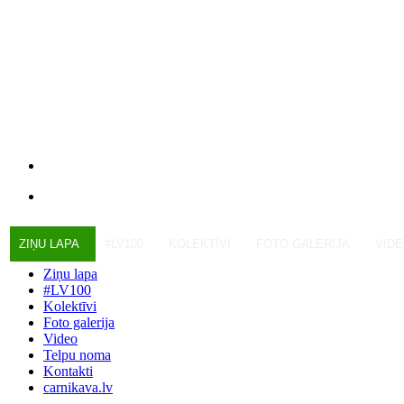
ZIŅU LAPA
#LV100
KOLEKTĪVI
FOTO GALERIJA
VID
Ziņu lapa
#LV100
Kolektīvi
Foto galerija
Video
Telpu noma
Kontakti
carnikava.lv