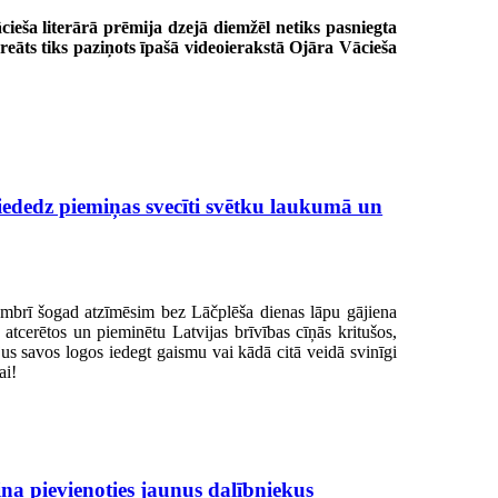
ieša literārā prēmija dzejā diemžēl netiks pasniegta
eāts tiks paziņots īpašā videoierakstā Ojāra Vācieša
iededz piemiņas svecīti svētku laukumā un
mbrī šogad atzīmēsim bez Lāčplēša dienas lāpu gājiena
 atcerētos un pieminētu Latvijas brīvības cīņās kritušos,
s savos logos iedegt gaismu vai kādā citā veidā svinīgi
ai!
a pievienoties jaunus dalībniekus