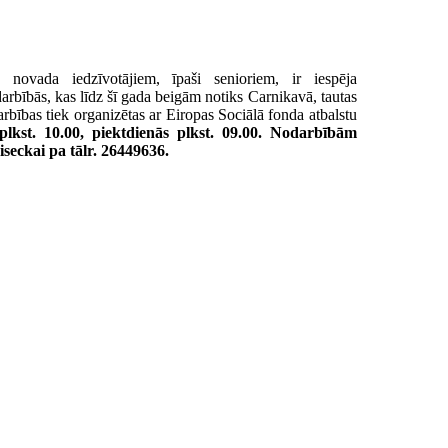
s novada iedzīvotājiem, īpaši senioriem, ir iespēja
arbībās, kas līdz šī gada beigām notiks Carnikavā, tautas
rbības tiek organizētas ar Eiropas Sociālā fonda atbalstu
plkst. 10.00, piektdienās plkst. 09.00.
Nodarbībām
iseckai pa tālr. 26449636.