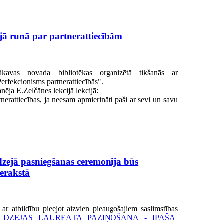
ijā runā par partnerattiecībām
ikavas novada bibliotēkas organizētā tikšanās ar
"Perfekcionisms partnerattiecībās".
nēja E.Zelčānes lekcijā lekcijā:
nerattiecības, ja neesam apmierināti paši ar sevi un savu
 dzejā pasniegšanas ceremonija būs
erakstā
ar atbildību pieejot aizvi
en pieaugošajiem saslimstības