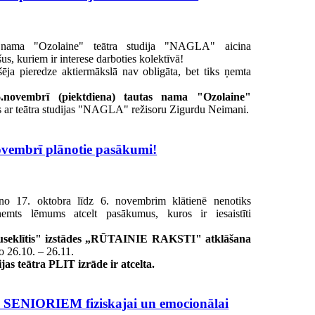
 nama "Ozolaine" teātra studija "NAGLA" aicina
šus, kuriem ir interese darboties kolektīvā!
ja pieredze aktiermākslā nav obligāta, bet tiks ņemta
.novembrī (piektdiena) tautas nama "Ozolaine"
s ar teātra studijas "NAGLA" režisoru Zigurdu Neimani.
vembrī plānotie pasākumi!
o 17. oktobra līdz 6. novembrim klātienē nenotiks
ņemts lēmums atcelt pasākumus, kuros ir iesaistīti
useklītis" izstādes „RŪTAINIE RAKSTI" atklāšana
o 26.10. – 26.11.
as teātra PLIT izrāde ir atcelta.
ENIORIEM fiziskajai un emocionālai