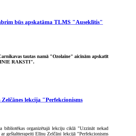
embrim būs apskatāma TLMS "Auseklītis"
arnikavas tautas namā "Ozolaine" aicinām apskatīt
TAINIE RAKSTI".
s Zelčānes lekcija "Perfekcionisms
 bibliotēkas organizētajā lekciju ciklā "Uzzināt nekad
 ar geštaltterapeiti Elīnu Zelčāni lekcijā "Perfekcionisms