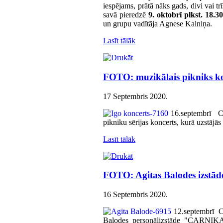
iespējams, prātā nāks gads, divi vai tr
savā pieredzē
9. oktobrī plkst. 18.
un grupu vadītāja Agnese Kalniņa.
Lasīt tālāk
FOTO: muzikālais pikniks k
17 Septembris 2020
.
16.septembrī C
pikniku sērijas koncerts, kurā uzstājā
Lasīt tālāk
FOTO: Agitas Balodes izst
16 Septembris 2020
.
12.septembrī C
Balodes personālizstāde "CARNIKAVA