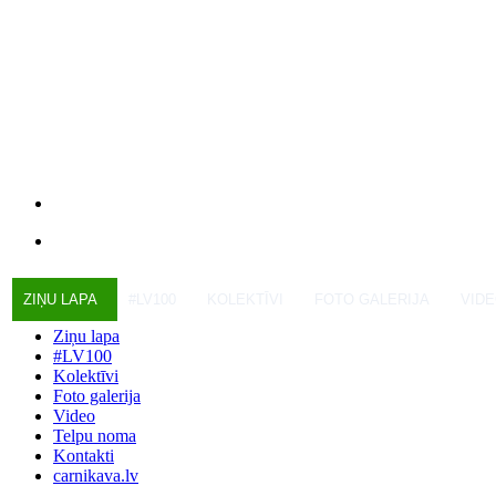
ZIŅU LAPA
#LV100
KOLEKTĪVI
FOTO GALERIJA
VID
Ziņu lapa
#LV100
Kolektīvi
Foto galerija
Video
Telpu noma
Kontakti
carnikava.lv