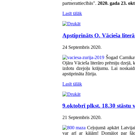
partnerattiecībās".
2020. gada 23. okt
Lasīt tālāk
Apstiprināts O. Vācieša literā
24 Septembris 2020
.
Šogad Carnikav
Ojāra Vācieša literāro prēmiju dzejā, k
izdotu dzejoļu krājumu. Lai noskaid
apstiprināta žūrija.
Lasīt tālāk
9.oktobrī plkst. 18.30 stāst
21 Septembris 2020
.
Ceļojumā apkārt Latvijai
var arī ar kājām! Domājot par šād