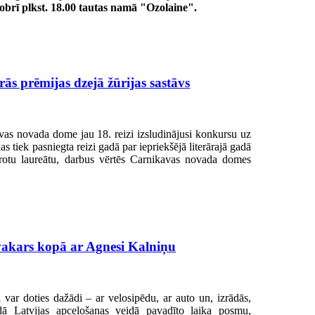
obrī plkst. 18.00 tautas namā "Ozolaine".
rās prēmijas dzejā žūrijas sastāvs
as novada dome jau 18. reizi izsludinājusi konkursu uz
as tiek pasniegta reizi gadā par iepriekšējā literārajā gadā
rotu laureātu, darbus vērtēs Carnikavas novada domes
u vakars kopā ar Agnesi Kalniņu
 var doties dažādi – ar velosipēdu, ar auto un, izrādās,
ā Latvijas apceļošanas veidā pavadīto laika posmu,