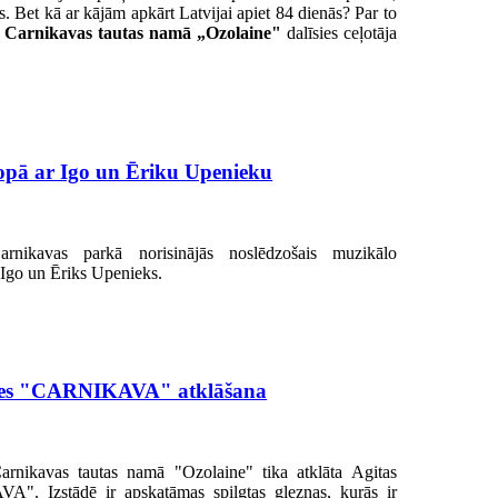
īs. Bet kā ar kājām apkārt Latvijai apiet 84 dienās? Par to
30 Carnikavas tautas namā „Ozolaine"
dalīsies ceļotāja
opā ar Igo un Ēriku Upenieku
arnikavas parkā norisinājās noslēdzošais muzikālo
s Igo un Ēriks Upenieks.
ādes "CARNIKAVA" atklāšana
arnikavas tautas namā "Ozolaine" tika atklāta Agitas
". Izstādē ir apskatāmas spilgtas gleznas, kurās ir