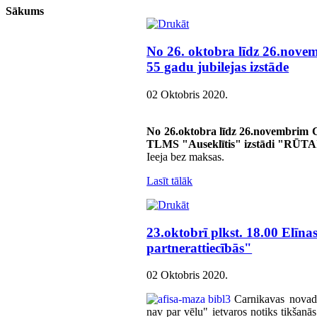
Sākums
No 26. oktobra līdz 26.nov
55 gadu jubilejas izstāde
02 Oktobris 2020
.
No 26.oktobra līdz 26.novembrim C
TLMS "Auseklītis" izstādi "RŪ
Ieeja bez maksas.
Lasīt tālāk
23.oktobrī plkst. 18.00 Elīna
partnerattiecībās"
02 Oktobris 2020
.
Carnikavas novada
nav par vēlu" ietvaros notiks tikšanās