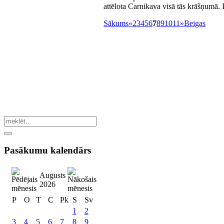
attēlota Carnikava visā tās krāšņumā. 
Sākums
«
2
3
4
5
6
7
8
9
10
11
»
Beigas
Pasākumu
kalendārs
Augusts
2026
P
O
T
C
Pk
S
Sv
1
2
3
4
5
6
7
8
9