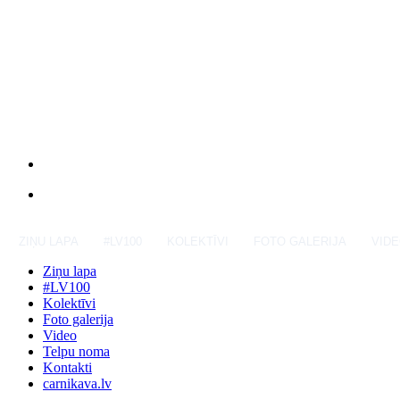
ZIŅU LAPA
#LV100
KOLEKTĪVI
FOTO GALERIJA
VID
Ziņu lapa
#LV100
Kolektīvi
Foto galerija
Video
Telpu noma
Kontakti
carnikava.lv