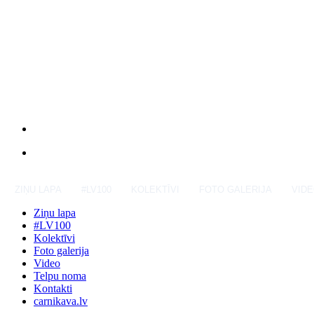
ZIŅU LAPA
#LV100
KOLEKTĪVI
FOTO GALERIJA
VID
Ziņu lapa
#LV100
Kolektīvi
Foto galerija
Video
Telpu noma
Kontakti
carnikava.lv