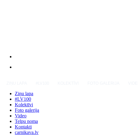
ZIŅU LAPA
#LV100
KOLEKTĪVI
FOTO GALERIJA
VID
Ziņu lapa
#LV100
Kolektīvi
Foto galerija
Video
Telpu noma
Kontakti
carnikava.lv