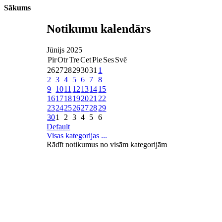
Sākums
Notikumu kalendārs
Jūnijs 2025
Pir
Otr
Tre
Cet
Pie
Ses
Svē
26
27
28
29
30
31
1
2
3
4
5
6
7
8
9
10
11
12
13
14
15
16
17
18
19
20
21
22
23
24
25
26
27
28
29
30
1
2
3
4
5
6
Default
Visas kategorijas ...
Rādīt notikumus no visām kategorijām