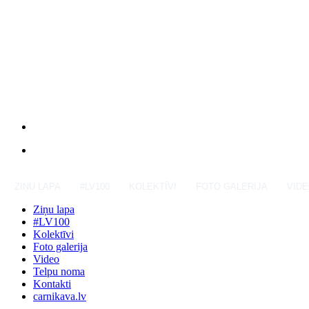
ZIŅU LAPA
#LV100
KOLEKTĪVI
FOTO GALERIJA
VID
Ziņu lapa
#LV100
Kolektīvi
Foto galerija
Video
Telpu noma
Kontakti
carnikava.lv